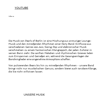
YOUTUBE
Follow us
Die Musik von Pearls of Berlin ist eine Mischung aus anmutiger Lounge-
Musik und den mitreißenden Rhythmen einer Party Band. Einflüsse aus
verschiedenen Genres wie Jazz, Swing, Pop und elektronischer Musik
verschmelzen zu einem harmonischen Klangteppich, der jeden Zuhörer in
seinen Bann zieht. Die sanften Melodien und rhythmischen Grooves laden
zum Entspannen und Genießen ein, während die Gesangseinlagen der
Bandmitglieder eine angenehme Atmosphäre schaffen.
Von pulsierenden Beats bis hin zu mitreißenden Rhythmen - unsere Band
bringt nicht nur musikalischen Genuss, sondern bietet auch tanzbare Klänge,
die Sie nicht stillsitzen lassen.
UNSERE MUSIK