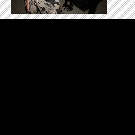
Home
Musik
Band
Video
Kontakt
Pearls Of Berlin - Evangelia Delvenakiotis
Seestr. 11
23942 Dassow OT Barendorf
+4915124224740
info@pearlsofberlin.band
© 2024 by Pearls Of Berlin.