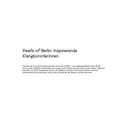
Pearls of Berlin: Inspirierende
Klangkünstlerinnen
Tauchen Sie ein in die faszinierende Welt von Pearls of Berlin - eine außergewöhnliche Band, die die
Essenz einer weiblichen Musikgruppe und Lounge-Musik auf einzigartige Weise vereint. Dieses talentierte
Ensemble aus Profi Musikerinnen versetzt ihr Publikum mit ihrem charmanten Auftreten und ihrer
entspannten und einzigartigen Musik in eine Atmosphäre der Eleganz und des Genusses.