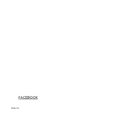
FACEBOOK
Werde fan