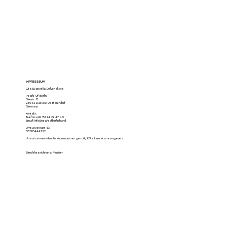
IMPRESSSUM
Gita Evangelia Delvenakiotis
Pearls Of Berlin
Seestr. 11
23942 Dassow OT Barendorf
Germany
Kontakt:
Telefon:+49 151 24 22 47 40
Email:
info@pearlsofberlin.band
Umsatzsteuer-ID:
DE270444732
Umsatzsteuer-Identifikationsnummer gemäß §27a Umsatzstezergesetz:
Berufsbezeichnung: Musiker