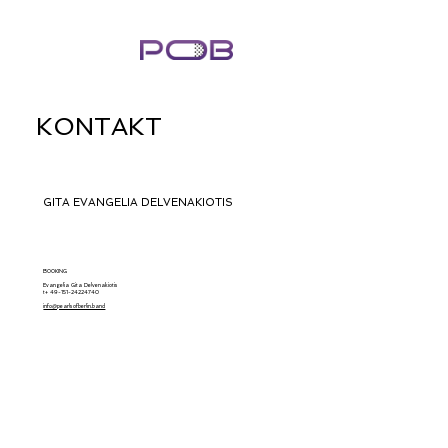
KONTAKT
GITA EVANGELIA DELVENAKIOTIS
BOOKING
Evangelia Gita Delvenakiotis
t+ 49-151-24224740
info@pearlsofberlin.band