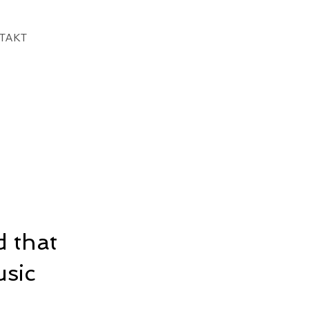
TAKT
 that
sic