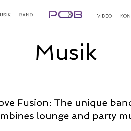
USIK
BAND
VIDEO
KON
Musik
ove Fusion: The unique band
mbines lounge and party mu